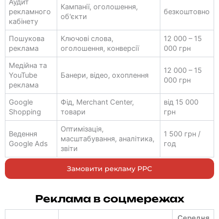
Аудит
Кампанії, оголошення,
рекламного
безкоштовно
об'єкти
кабінету
Пошукова
Ключові слова,
12 000 – 15
реклама
оголошення, конверсії
000 грн
Медійна та
12 000 – 15
YouTube
Банери, відео, охоплення
000 грн
реклама
Google
Фід, Merchant Center,
від 15 000
Shopping
товари
грн
Оптимізація,
Ведення
1 500 грн /
масштабування, аналітика,
Google Ads
год
звіти
Замовити рекламу PPC
Реклама в соцмережах
Середня