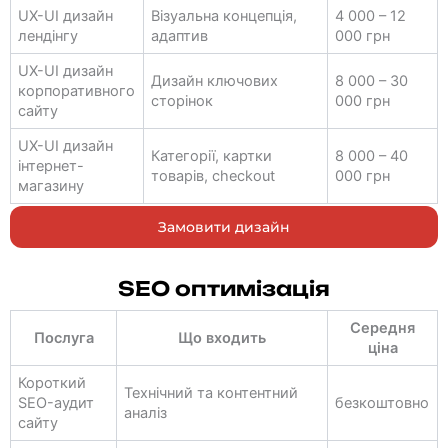
UX-UI дизайн
Візуальна концепція,
4 000 – 12
лендінгу
адаптив
000 грн
UX-UI дизайн
Дизайн ключових
8 000 – 30
корпоративного
сторінок
000 грн
сайту
UX-UI дизайн
Категорії, картки
8 000 – 40
інтернет-
товарів, checkout
000 грн
магазину
Замовити дизайн
SEO оптимізація
Середня
Послуга
Що входить
ціна
Короткий
Технічний та контентний
SEO-аудит
безкоштовно
аналіз
сайту