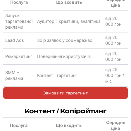
Послуга
Що входить
ціна
Запуск
від 20
таргетованої
Аудиторії, креативи, аналітика
000 грн
реклами
від 20
Lead Ads
Збір заявок у соцмережах
000 грн
від 20
Ремаркетинг
Повернення користувачів
000 грн
від 25
SMM +
Контент і таргетинг
000 грн /
реклама
міс
Замовити таргетинг
Контент / Копірайтинг
Середня
Послуга
Що входить
ціна