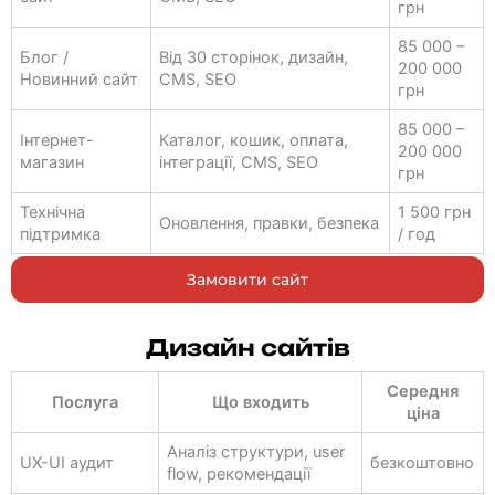
грн
85 000 –
Блог /
Від 30 сторінок, дизайн,
200 000
Новинний сайт
CMS, SEO
грн
85 000 –
Інтернет-
Каталог, кошик, оплата,
200 000
магазин
інтеграції, CMS, SEO
грн
Технічна
1 500 грн
Оновлення, правки, безпека
підтримка
/ год
Замовити сайт
Дизайн сайтів
Середня
Послуга
Що входить
ціна
Аналіз структури, user
UX-UI аудит
безкоштовно
flow, рекомендації