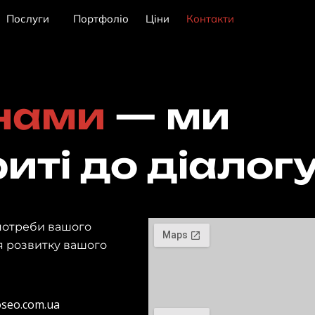
Послуги
Портфоліо
Ціни
Контакти
 нами
— ми
иті до діалог
потреби вашого
ля розвитку вашого
seo.com.ua