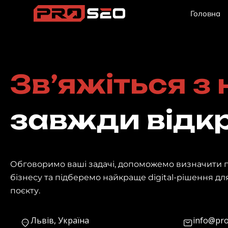
Перейти
Головна
до
вмісту
Зв’яжіться з
завжди відкр
Обговоримо ваші задачі, допоможемо визначити 
бізнесу та підберемо найкраще digital-рішення д
поєкту.
Львів, Україна
info@pro