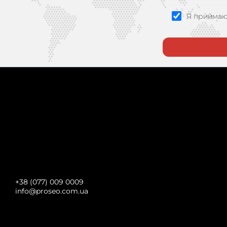
Я приймаю
A
l
t
e
r
n
a
t
i
+38 (077) 009 0009
v
info@proseo.com.ua
e
: