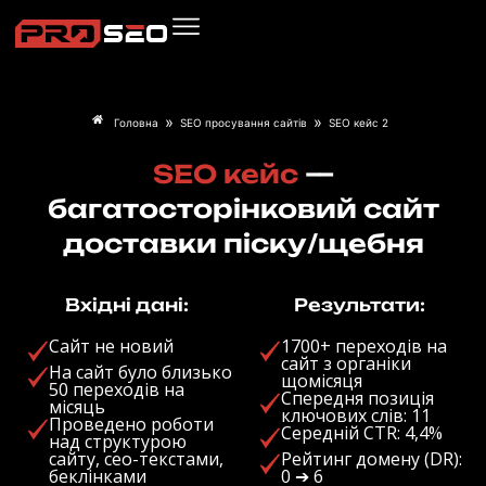
Перейти
до
вмісту
»
»
Головна
SEO просування сайтів
SEO кейс 2
SEO кейс
—
багатосторінковий сайт
доставки піску/щебня
Вхідні дані:
Результати:
Сайт не новий
1700+ переходів на
сайт з органіки
На сайт було близько
щомісяця
50 переходів на
Спередня позиція
місяць
ключових слів: 11
Проведено роботи
Середній CTR: 4,4%
над структурою
сайту, сео-текстами,
Рейтинг домену (DR):
беклінками
0 ➔ 6