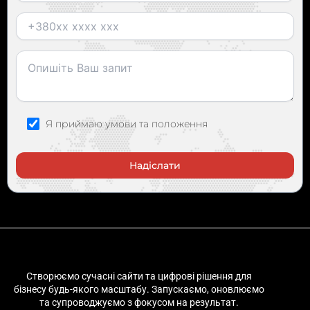
Я приймаю умови та положення
A
l
t
e
r
n
Створюємо сучасні сайти та цифрові рішення для
a
бізнесу будь-якого масштабу. Запускаємо, оновлюємо
та супроводжуємо з фокусом на результат.
t