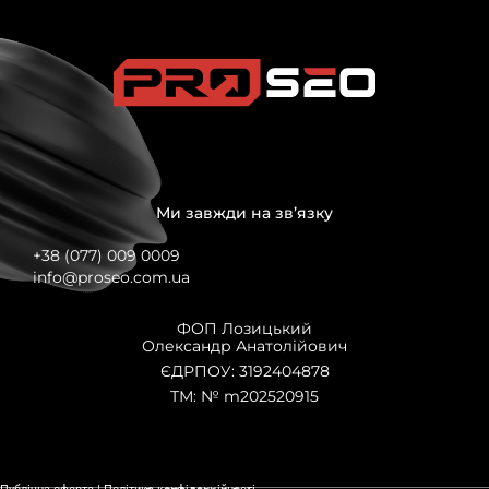
i
v
e
:
Ми завжди на зв’язку
+38 (077) 009 0009
info@proseo.com.ua
ФОП Лозицький
Олександр Анатолійович
ЄДРПОУ: 3192404878
ТМ: № m202520915