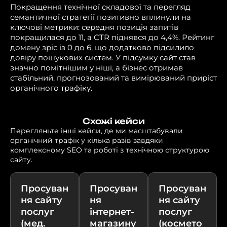
Покращення технічної складової та перегляд
семантичної стратегії позитивно вплинули на
ключові метрики: середня позиція запитів
покращилася до 11, а CTR піднявся до 4,4%. Рейтинг
домену зріс із 0 до 6, що додатково підсилило
довіру пошукових систем. У підсумку сайт став
значно помітнішим у ніші, а бізнес отримав
стабільний, прогнозований та вимірюваний приріст
органічного трафіку.
Схожі кейси
Перегляньте інші кейси, де ми масштабували
органічний трафік у кілька разів завдяки
комплексному SEO та роботі з технічною структурою
сайту.
Просуван
Просуван
Просуван
ня сайту
ня
ня сайту
послуг
інтернет-
послуг
(мед.
магазину
(космето