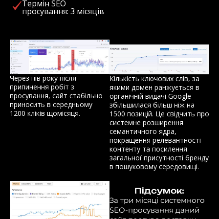
Термін SEO
просування: 3 місяців
Через пів року після
Кількість ключових слів, за
припинення робіт з
якими домен ранжується в
просування, сайт стабільно
органічній видачі Google
приносить в середньому
збільшилася більш ніж на
1200 кліків щомісяця.
1500 позицій. Це свідчить про
системне розширення
семантичного ядра,
покращення релевантності
контенту та посилення
загальної присутності бренду
в пошуковому середовищі.
Підсумок:
За три місяці системного
SEO-просування даний