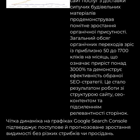
сайт послуг з доставки
сипучих будівельних
матеріалів
продемонстрував
помітне зростання
органічної присутності.
Загальний обсяг
органічних переходів зріс
із приблизно 50 до 1700
кліків на місяць, що
означає приріст понад
3000% та демонструє
ефективність обраної
SEO-стратегії. Це стало
результатом роботи зі
структурою сайту, сео-
контентом та
підсиленням
релевантності сторінок.
Чітка динаміка на графіках Google Search Console
підтверджує поступове й прогнозоване зростання
видимості без різких стрибків чи просідань.